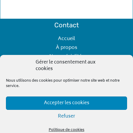
Contact
Accueil
À propos
Nos spécialités
Gérer le consentement aux
Notre équipe
cookies
Contact
Nous utilisons des cookies pour optimiser notre site web et notre
service.
Kinessence
2026
© Tous droits réservés
Accepter les cookies
Refuser
Politique de cookies