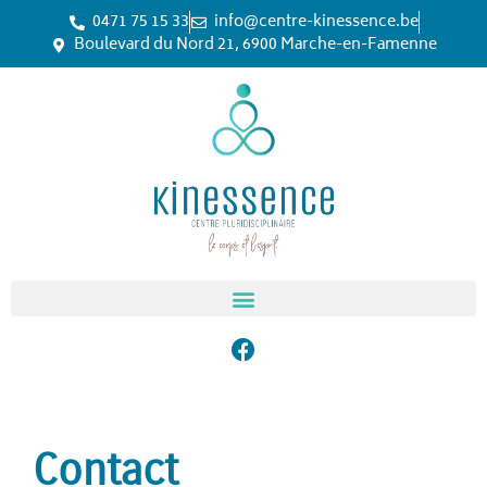
0471 75 15 33
info@centre-kinessence.be
Boulevard du Nord 21, 6900 Marche-en-Famenne
Contact