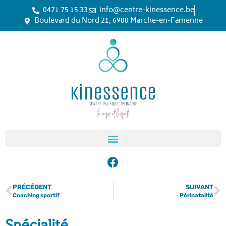
0471 75 15 33
info@centre-kinessence.be
Boulevard du Nord 21, 6900 Marche-en-Famenne
PRÉCÉDENT
SUIVANT
Coaching sportif
Périnatalité
Spécialité