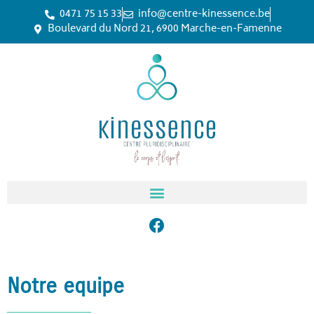
0471 75 15 33
info@centre-kinessence.be
Boulevard du Nord 21, 6900 Marche-en-Famenne
Notre equipe