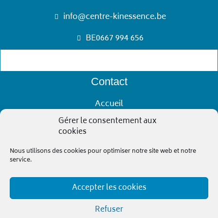
info@centre-kinessence.be
BE0667 994 656
Contact
Accueil
À propos
Gérer le consentement aux
cookies
Nos spécialités
Notre équipe
Nous utilisons des cookies pour optimiser notre site web et notre
service.
Contact
Kinessence
2026
© Tous droits réservés
Accepter les cookies
Refuser