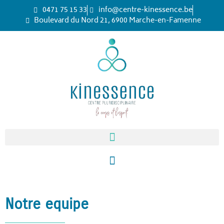
0471 75 15 33
info@centre-kinessence.be
Boulevard du Nord 21, 6900 Marche-en-Famenne
Notre equipe