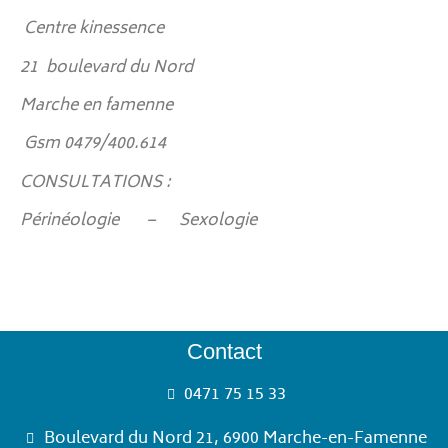
Centre kinessence
21 boulevard du Nord
Marche en famenne
Gsm 0479/400.614
CONSULTATIONS :
Périnéologie – Sexologie
Contact
0471 75 15 33
Boulevard du Nord 21, 6900 Marche-en-Famenne